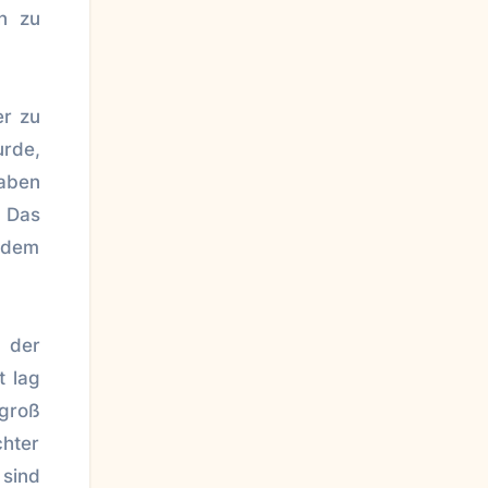
on zu
er zu
urde,
aben
. Das
 dem
 der
t lag
 groß
chter
 sind