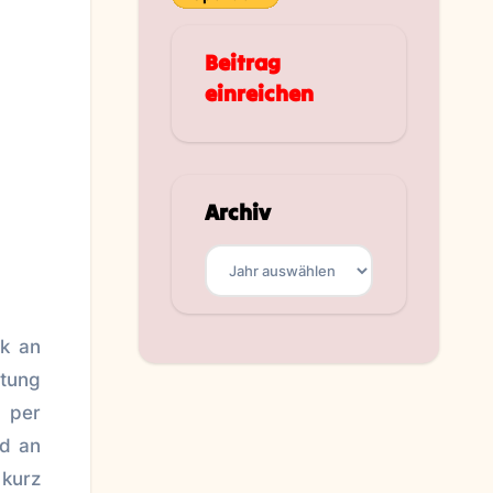
Beitrag
einreichen
Archiv
Archiv
ik an
htung
n per
nd an
 kurz