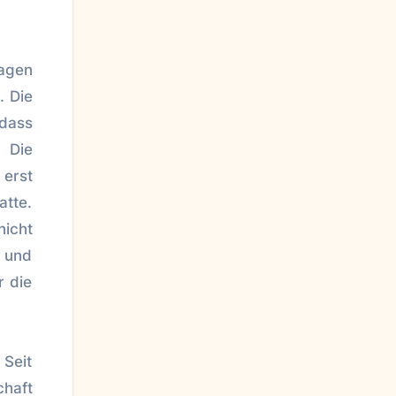
lagen
. Die
 dass
 Die
 erst
atte.
icht
e und
r die
 Seit
chaft