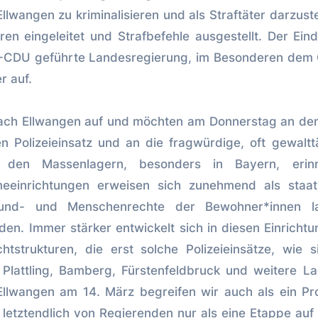
wangen zu kriminalisieren und als Straftäter darzuste
n eingeleitet und Strafbefehle ausgestellt. Der Ein
ÜN-CDU geführte Landesregierung, im Besonderen de
r auf.
nach Ellwangen auf und möchten am Donnerstag an de
 Polizeieinsatz und an die fragwürdige, oft gewaltt
n den Massenlagern, besonders in Bayern, erinn
meeinrichtungen erweisen sich zunehmend als staat
rund- und Menschenrechte der Bewohner*innen la
en. Immer stärker entwickelt sich in diesen Einricht
strukturen, die erst solche Polizeieinsätze, wie s
Plattling, Bamberg, Fürstenfeldbruck und weitere L
 Ellwangen am 14. März begreifen wir auch als ein Pr
 letztendlich von Regierenden nur als eine Etappe au