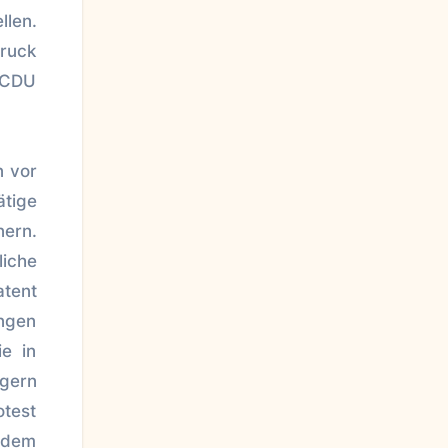
llen.
druck
m CDU
n vor
ätige
ern.
liche
tent
ungen
ie in
agern
otest
f dem