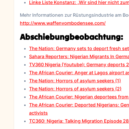
Linke Liste Konstanz: „Wir sind hier nicht zu
Mehr Informationen zur Rüstungsindustrie am Bod
http://www.waffenvombodensee.com/
Abschiebungbeobachtung:
The Nation: Germany sets to deport fresh set
Sahara Reporters: Nigerian Migrants In Ger
TV360 Nigeria (Youtube): Germany deports 2
The African Courier: Anger at Lagos airport 
The Nation: Horrors of asylum seekers (1)
The Nation: Horrors of asylum seekers (2)
The African Courier: Nigerian deportees from
The African Courier: Deported Nigerians: Ger
activists
TC360: Nigeria: Talking Migration Episode 2