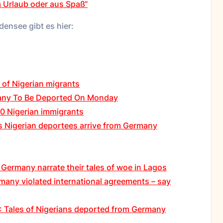
m Urlaub oder aus Spaß“
ensee gibt es hier:
 of Nigerian migrants
many To Be Deported On Monday
0 Nigerian immigrants
as Nigerian deportees arrive from Germany
 Germany narrate their tales of woe in Lagos
many violated international agreements – say
8: Tales of Nigerians deported from Germany