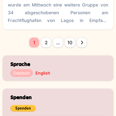
wurde am Mittwoch eine weitere Gruppe von
34 abgeschobenen Personen am
Frachtflughafen von Lagos in Empfang
genommen. Die Abschiebung
Seitennummerierung
1
2
…
10
der
Beiträge
Sprache
Deutsch
English
Spenden