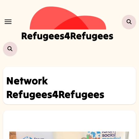
Zum
Inhalt
springen
Network
Refugees4Refugees