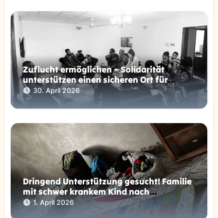
Zuflucht ermöglichen – Solidarität
unterstützen einen sicheren Ort für
Abgeschobene unterstützen
30. April 2026
Dringend Unterstützung gesucht! Familie
mit schwer krankem Kind nach
Abschiebung in Not!
1. April 2026